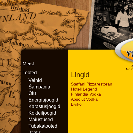
Meist
Tooted
Lingid
Veinid
Steffani Pizzarestoran
Šampanja
Hotell Legend
Õlu
Finlandia Vodka
Absolut Vodka
Energiajoogid
Liviko
Karastusjoogid
Kokteiljoogid
Maiustused
Tubakatooted
Jäätis