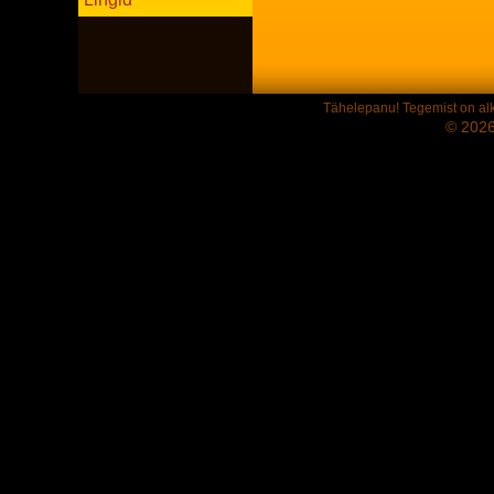
Tähelepanu! Tegemist on alko
© 2026