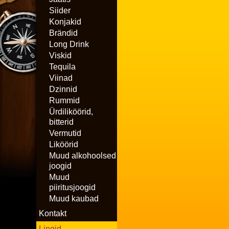
Siider
Konjakid
Brändid
Long Drink
Viskid
Tequila
Viinad
Dzinnid
Rummid
Ürdiliköörid,
bitterid
Vermutid
Liköörid
Muud alkohoolsed
joogid
Muud
piiritusjoogid
Muud kaubad
Kontakt
Lingid